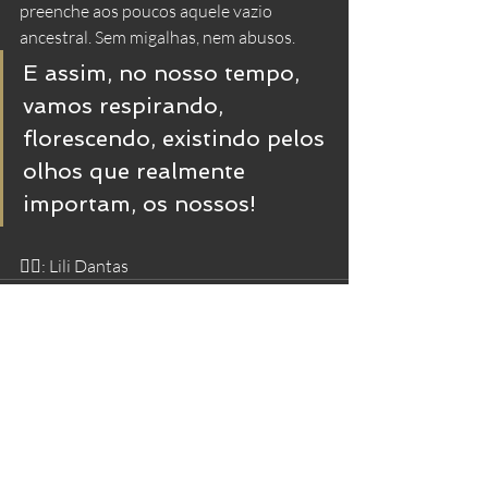
preenche aos poucos aquele vazio 
ancestral. Sem migalhas, nem abusos. 
E assim, no nosso tempo, 
vamos respirando, 
florescendo, existindo pelos 
olhos que realmente 
importam, os nossos! 
✍🏻: Lili Dantas
Posts recentes
Ver tudo