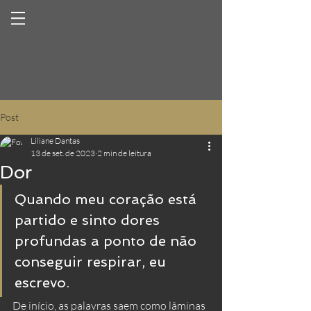
Post
Liliane Dantas
13 de set. de 2023
2 min de leitura
Dor
Quando meu coração está 
partido e sinto dores 
profundas a ponto de não 
conseguir respirar, eu 
escrevo. 
De início, as palavras saem como lâminas 