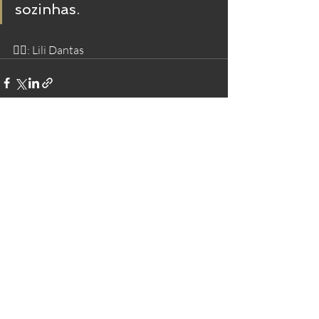
sozinhas. 
✍🏻: Lili Dantas
Posts recentes
Ver tudo