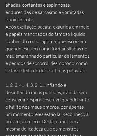
afiadas, cortantes e espinhosas, 
endurecidas de sarcasmo e vomitadas 
ironicamente. 
Após excitação pacata, exaurida em meio 
a papéis manchados do famoso líquido 
conhecido como lágrima, que escorrem 
quando esqueci como formar sílabas no 
meu emaranhado particular de lamentos 
e pedidos de socorro, desmorono, como 
se fosse feita de dor e últimas palavras.
1, 2, 3, 4... 4, 3, 2, 1... inflando e 
desinflando meus pulmões, e ainda sem 
conseguir respirar, escrevo quando sinto 
o hálito nos meus ombros, por apenas 
um momento, eles estão lá. Reconheço a 
presença em eco. Desfaço-me com a 
mesma delicadeza que os monstros 